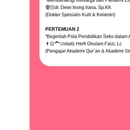
“Membentengi Keluarga dari Pandemi Zi
🧕🏻dr. Dewi Inong Irana, Sp.KK
(Dokter Spesialis Kulit & Kelamin)
PERTEMUAN 2
“Beginilah Pola Pendidikan Seks dalam 
👨🏻‍🦱 Ustadz Herfi Ghulam Faizi, Lc
(Pengajar Akademi Qur’an & Akademi Sir