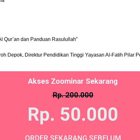
na”
Al Qur’an dan Panduan Rasulullah”
oh Depok, Direktur Pendidikan Tinggi Yayasan Al-Fatih Pilar
Akses Zoominar Sekarang
Rp. 200.000
Rp. 50.000
ORDER SEKARANG SEBELUM