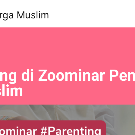
rga Muslim
ng di Zoominar Pen
lim